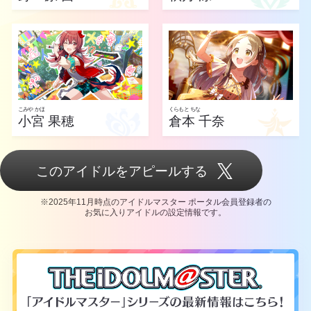
こみや かほ
くらもと ちな
小宮 果穂
倉本 千奈
このアイドルをアピールする
※2025年11月時点のアイドルマスター ポータル会員登録者の
お気に入りアイドルの設定情報です。