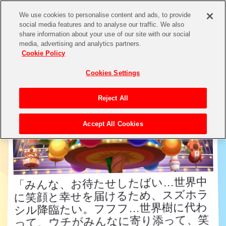
We use cookies to personalise content and ads, to provide
social media features and to analyse our traffic. We also
share information about your use of our site with our social
アイドル検索
media, advertising and analytics partners.
Cookie Policy
Cookies Settings
Reject All
Accept All Cookies
「みんな、お待たせしたばい…世界中
に笑顔と幸せを届けるため、スズホラ
シル降臨たい。フフフ…世界樹に代わ
って、ウチがみんなに寄り添って、笑
「みんな、お待たせしたばい…世界中
に笑顔と幸せを届けるため、スズホラ
シル降臨たい。フフフ…世界樹に代わ
って、ウチがみんなに寄り添って、笑