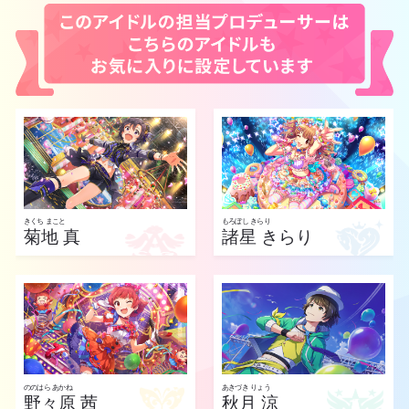
きくち まこと
もろぼし きらり
菊地 真
諸星 きらり
ののはら あかね
あきづき りょう
野々原 茜
秋月 涼