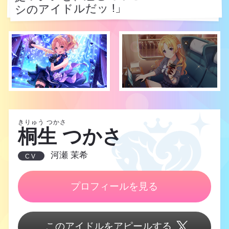
シのアイドルだッ !」
シのアイドルだッ !」
きりゅう つかさ
桐生 つかさ
河瀬 茉希
CV
プロフィールを見る
このアイドルをアピールする