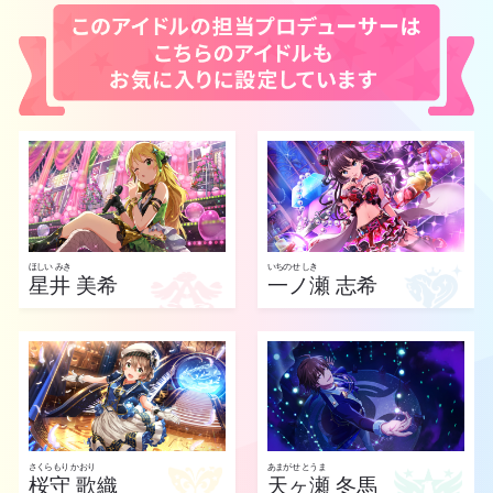
ほしい みき
いちのせ しき
星井 美希
一ノ瀬 志希
さくらもり かおり
あまがせ とうま
桜守 歌織
天ヶ瀬 冬馬