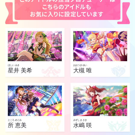
ほしい みき
おおつき ゆい
星井 美希
大槻 唯
ところ めぐみ
みずしま さき
所 恵美
水嶋 咲