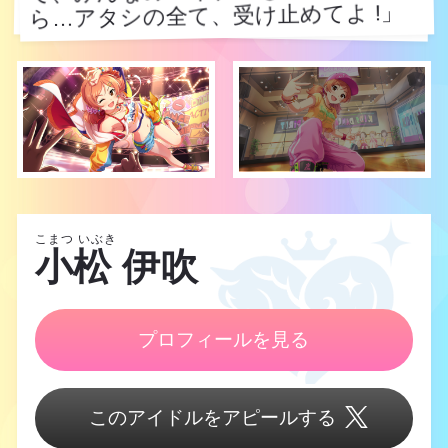
ら…アタシの全て、受け止めてよ !」
ら…アタシの全て、受け止めてよ !」
こまつ いぶき
小松 伊吹
プロフィールを見る
このアイドルをアピールする