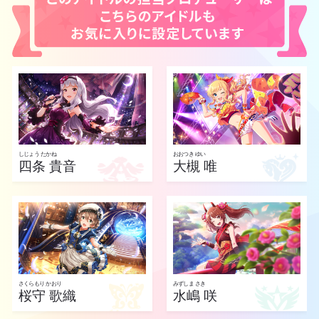
しじょう たかね
おおつき ゆい
四条 貴音
大槻 唯
さくらもり かおり
みずしま さき
桜守 歌織
水嶋 咲