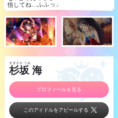
悟してね…ふふっ」
悟してね…ふふっ」
すぎさか うみ
杉坂 海
プロフィールを見る
このアイドルをアピールする