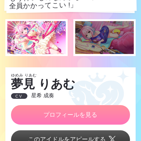
全員かかってこい !」
全員かかってこい !」
ゆめみ りあむ
夢見 りあむ
星希 成奏
CV
プロフィールを見る
このアイドルをアピールする