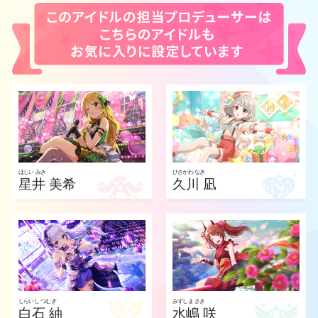
ほしい みき
ひさかわ なぎ
星井 美希
久川 凪
しらいし つむぎ
みずしま さき
白石 紬
水嶋 咲