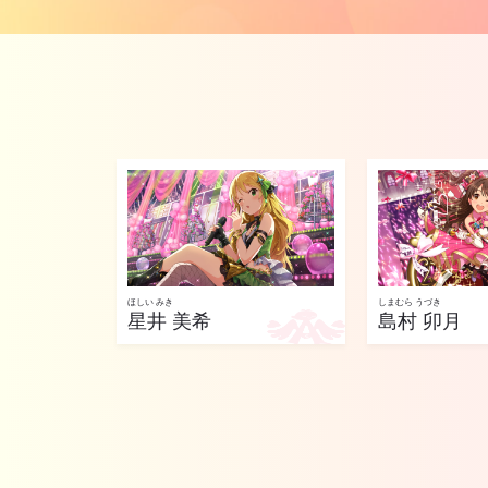
ほしい みき
しまむら うづき
星井 美希
島村 卯月