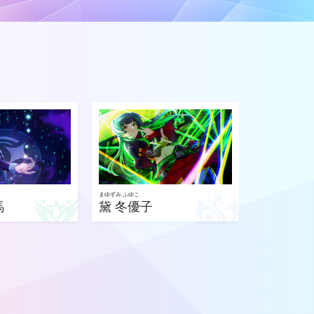
まゆずみ ふゆこ
馬
黛 冬優子