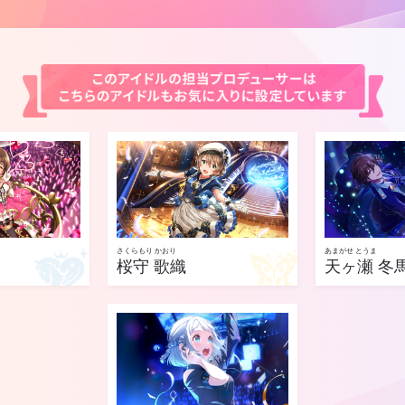
さくらもり かおり
あまがせ とうま
桜守 歌織
天ヶ瀬 冬