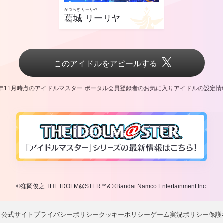
かつらぎ りーりや
葛城 リーリヤ
このアイドルをアピールする
5年11月時点のアイドルマスター ポータル会員登録者の
お気に入りアイドルの設定情
©窪岡俊之 THE IDOLM@STER™& ©Bandai Namco Entertainment Inc.
ト公式サイト
プライバシーポリシー
クッキーポリシー
ゲーム実況ポリシー
保護