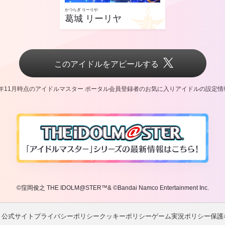
かつらぎ りーりや
葛城 リーリヤ
このアイドルをアピールする
5年11月時点のアイドルマスター ポータル会員登録者の
お気に入りアイドルの設定情
©窪岡俊之 THE IDOLM@STER™& ©Bandai Namco Entertainment Inc.
ト公式サイト
プライバシーポリシー
クッキーポリシー
ゲーム実況ポリシー
保護