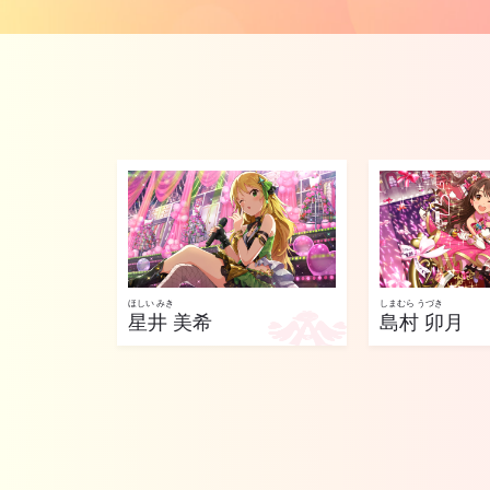
ほしい みき
しまむら うづき
星井 美希
島村 卯月