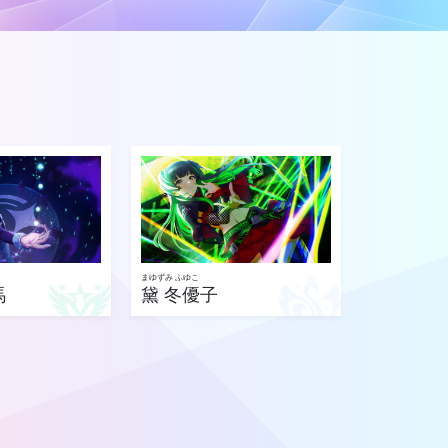
まゆずみ ふゆこ
馬
黛 冬優子