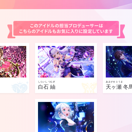
しらいし つむぎ
あまがせ とうま
白石 紬
天ヶ瀬 冬