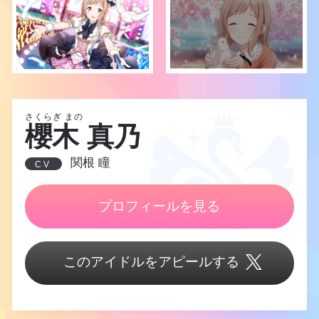
さくらぎ まの
櫻木 真乃
関根 瞳
CV
プロフィールを見る
このアイドルをアピールする