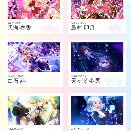
あまみ はるか
しまむら うづき
天海 春香
島村 卯月
しらいし つむぎ
あまがせ とうま
白石 紬
天ヶ瀬 冬馬
はちみや めぐる
かつらぎ りーりや