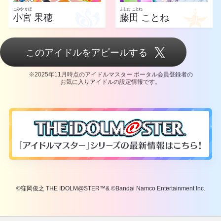
こみや かほ
ふじた ことね
小宮 果穂
藤田 ことね
このアイドルをアピールする
※2025年11月時点のアイドルマスター ポータル会員登録者の
お気に入りアイドルの設定情報です。
©窪岡俊之 THE IDOLM@STER™& ©Bandai Namco Entertainment Inc.