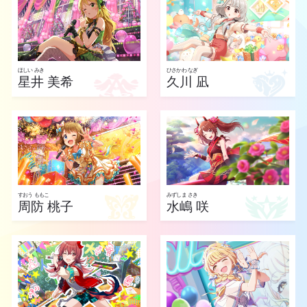
ほしい みき
ひさかわ なぎ
星井 美希
久川 凪
すおう ももこ
みずしま さき
周防 桃子
水嶋 咲