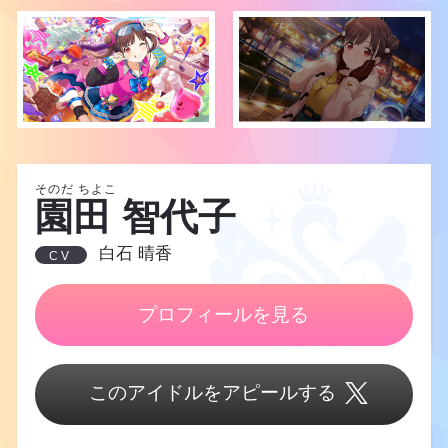
そのだ ちよこ
園田 智代子
白石 晴香
CV
プロフィールを見る
このアイドルをアピールする