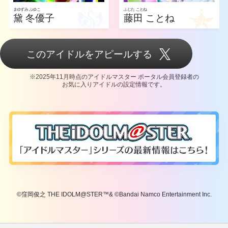
まゆずみ ふゆこ
ふじた ことね
黛 冬優子
藤田 ことね
このアイドルをアピールする
※2025年11月時点のアイドルマスター ポータル会員登録者の
お気に入りアイドルの設定情報です。
©窪岡俊之 THE IDOLM@STER™& ©Bandai Namco Entertainment Inc.