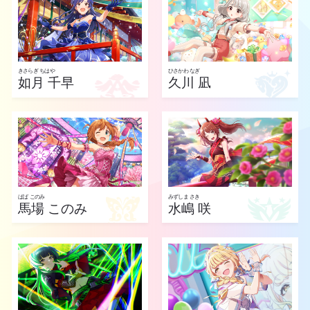
きさらぎ ちはや
ひさかわ なぎ
如月 千早
久川 凪
ばば このみ
みずしま さき
馬場 このみ
水嶋 咲