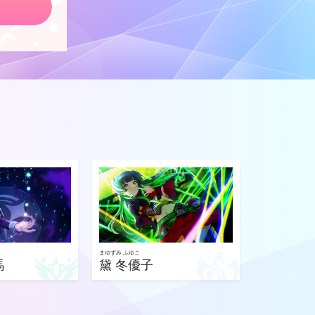
まゆずみ ふゆこ
馬
黛 冬優子