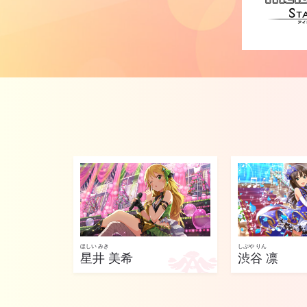
ほしい みき
しぶや りん
星井 美希
渋谷 凛