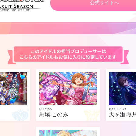
公式サイトへ
ばば このみ
あまがせ とうま
馬場 このみ
天ヶ瀬 冬