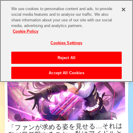
We use cookies to personalise content and ads, to provide
social media features and to analyse our traffic. We also
share information about your use of our site with our social
アイドル検索
media, advertising and analytics partners.
Cookie Policy
Cookies Settings
Reject All
Accept All Cookies
「ファンが求める姿を見せる…それは
私が最低限やること。私はアイドルと
して、求められている以上の私を見せ
るわ ! 見ていてプロデューサーさん…
「ファンが求める姿を見せる…それは