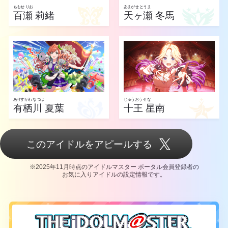
ももせ りお
あまがせ とうま
百瀬 莉緒
天ヶ瀬 冬馬
ありすがわ なつは
じゅうおう せな
有栖川 夏葉
十王 星南
このアイドルをアピールする
※2025年11月時点のアイドルマスター ポータル会員登録者の
お気に入りアイドルの設定情報です。