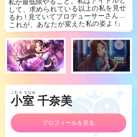
私が最低限やること。私はアイドルと
して、求められている以上の私を見せ
るわ ! 見ていてプロデューサーさん…
これが、あなたが変えた私の姿よ !」
これが、あなたが変えた私の姿よ !」
こむろ ちなみ
小室 千奈美
プロフィールを見る