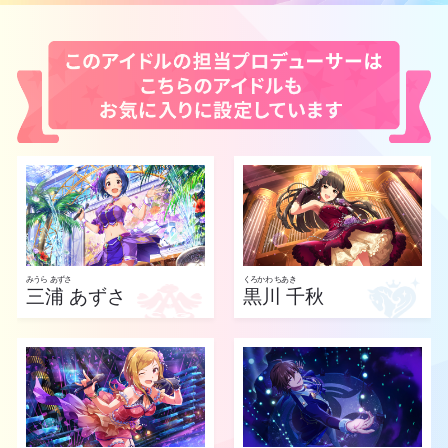
みうら あずさ
くろかわ ちあき
三浦 あずさ
黒川 千秋