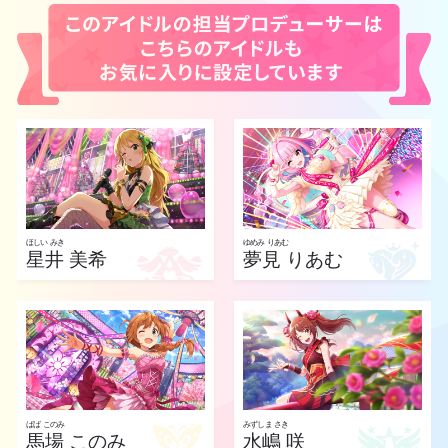
ほしい みき
ゆめみ りあむ
星井 美希
夢見 りあむ
ばば このみ
みずしま さき
馬場 このみ
水嶋 咲