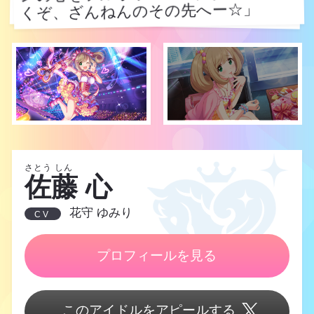
くぞ、ざんねんのその先へー☆」
くぞ、ざんねんのその先へー☆」
さとう しん
佐藤 心
花守 ゆみり
CV
プロフィールを見る
このアイドルをアピールする