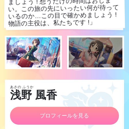
ましょう ! 想うだけの時間はおしま
い。この旅の先にいったい何が待って
いるのか…この目で確かめましょう !
物語の主役は、私たちです !」
物語の主役は、私たちです !」
あさの ふうか
浅野 風香
プロフィールを見る