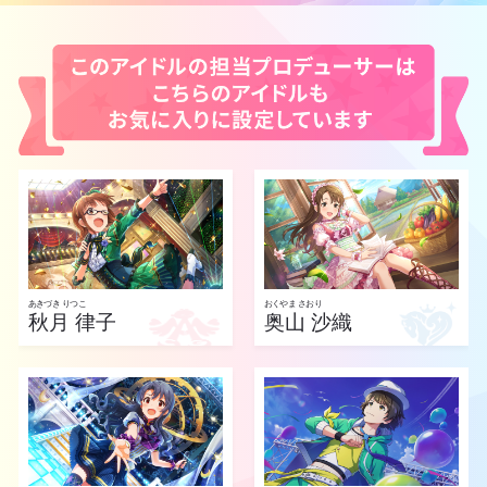
あきづき りつこ
おくやま さおり
秋月 律子
奥山 沙織