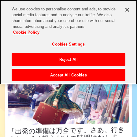
We use cookies to personalise content and ads, to provide
social media features and to analyse our traffic. We also
share information about your use of our site with our social
アイドル検索
media, advertising and analytics partners.
Cookie Policy
Cookies Settings
Reject All
Accept All Cookies
「出発の準備は万全です。さあ、行き
ましょう ! 想うだけの時間はおしま
い。この旅の先にいったい何が待って
いるのか…この目で確かめましょう !
「出発の準備は万全です。さあ、行き