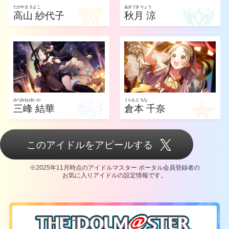
たかやま さよこ
あきづき りょう
高山 紗代子
秋月 涼
みつみね ゆいか
くらもと ちな
三峰 結華
倉本 千奈
このアイドルをアピールする
※2025年11月時点のアイドルマスター ポータル会員登録者の
お気に入りアイドルの設定情報です。